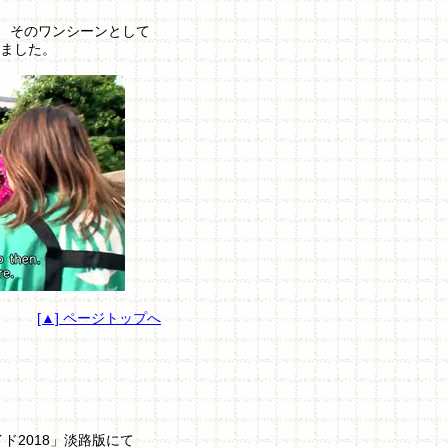
、そのワンシーンとして
れました。
[▲] ページトップへ
ド2018」淡路版にて