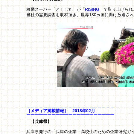
移動スーパー「とくし丸」が「
RISING
」で取り上げられ
当社の需要調査を取材頂き、世界130ヵ国に向け放送さ
..
＿＿＿＿＿＿＿＿＿＿＿＿＿＿＿＿＿＿＿＿＿
［メディア掲載情報］ 2018年02月
￣￣￣￣￣￣￣￣￣￣￣￣￣￣￣￣￣￣￣￣￣
【
兵庫県
】
兵庫県発行の「兵庫の企業 高校生のための企業研究ガイ